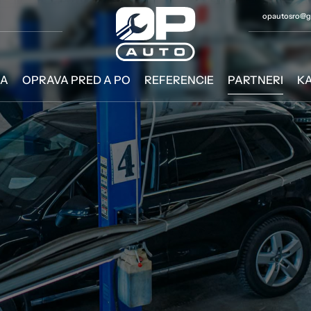
opautosro@g
IA
OPRAVA PRED A PO
REFERENCIE
PARTNERI
KA