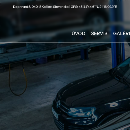
Dopravná 5, 040 13 Košice, Slovensko | GPS: 48°44'44.6"N, 21°16'09.9"E
ÚVOD
SERVIS
GALÉR