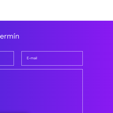
e
r
m
í
n
E-mail