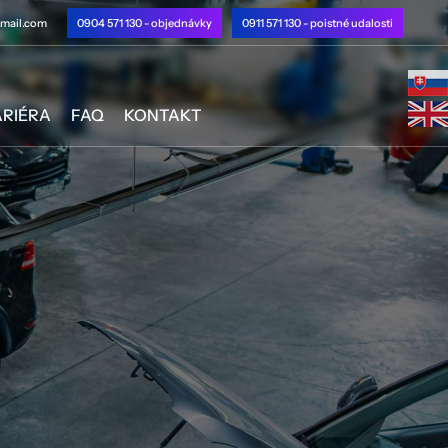
mail.com
0904 571 130 - objednávky
0911 571 130 - poistné udalosti
RIÉRA
FAQ
KONTAKT