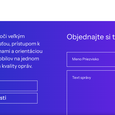
O
b
j
e
d
n
a
j
t
e
s
i
t
voči veľkým
sťou, prístupom k
nami a orientáciou
obilov na jednom
Meno Priezvisko
 kvality opráv.
Text správy
sti